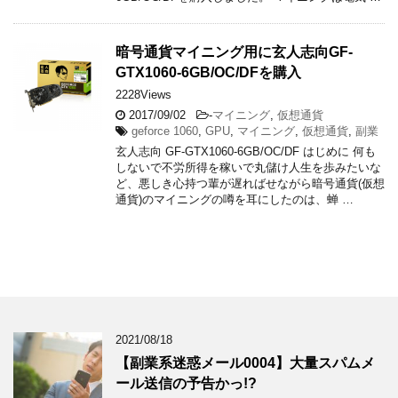
暗号通貨マイニング用に玄人志向GF-
GTX1060-6GB/OC/DFを購入
2228Views
2017/09/02
-
マイニング
,
仮想通貨
geforce 1060
,
GPU
,
マイニング
,
仮想通貨
,
副業
玄人志向 GF-GTX1060-6GB/OC/DF はじめに 何も
しないで不労所得を稼いで丸儲け人生を歩みたいな
ど、悪しき心持つ輩が遅ればせながら暗号通貨(仮想
通貨)のマイニングの噂を耳にしたのは、蝉 …
2021/08/18
【副業系迷惑メール0004】大量スパムメ
ール送信の予告かっ!?