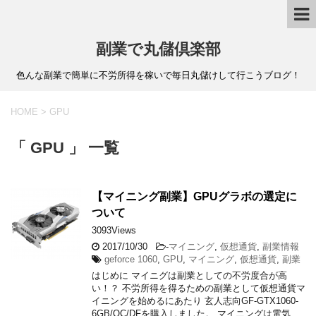
副業で丸儲倶楽部
色んな副業で簡単に不労所得を稼いで毎日丸儲けして行こうブログ！
HOME
>
GPU
「 GPU 」 一覧
【マイニング副業】GPUグラボの選定に
ついて
3093Views
2017/10/30
-
マイニング
,
仮想通貨
,
副業情報
geforce 1060
,
GPU
,
マイニング
,
仮想通貨
,
副業
はじめに マイニグは副業としての不労度合が高
い！？ 不労所得を得るための副業として仮想通貨マ
イニングを始めるにあたり 玄人志向GF-GTX1060-
6GB/OC/DFを購入しました。 マイニングは電気 …