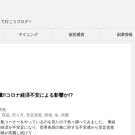
して行こうブログ！
マイニング
仮想通貨
副業情報
高騰!!コロナ経済不安による影響か!?
情報
,
収益
,
売り方
,
安定資産
,
相場
,
金
,
高騰
集コーナーをやっているのを見たので色々調べてみました。 番組
で経済が不安定になり、世界各国の株に対する不安感から安定資産
格が高騰し続けて …