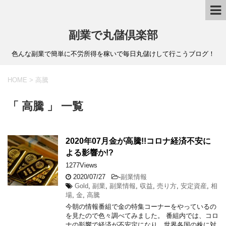
副業で丸儲倶楽部
色んな副業で簡単に不労所得を稼いで毎日丸儲けして行こうブログ！
HOME
>
高騰
「 高騰 」 一覧
2020年07月金が高騰!!コロナ経済不安に
よる影響か!?
1277Views
2020/07/27
-
副業情報
Gold
,
副業
,
副業情報
,
収益
,
売り方
,
安定資産
,
相
場
,
金
,
高騰
今朝の情報番組で金の特集コーナーをやっているの
を見たので色々調べてみました。 番組内では、コロ
ナの影響で経済が不安定になり、世界各国の株に対