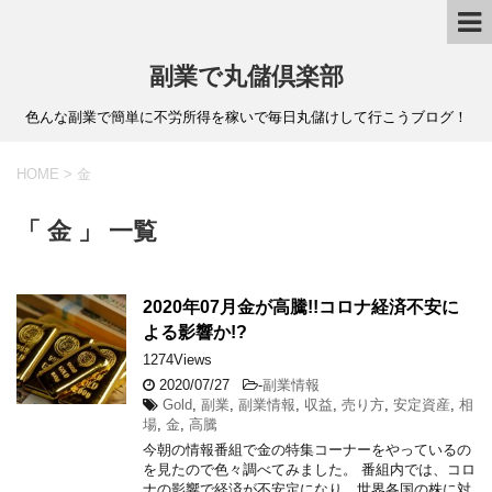
副業で丸儲倶楽部
色んな副業で簡単に不労所得を稼いで毎日丸儲けして行こうブログ！
HOME
>
金
「 金 」 一覧
2020年07月金が高騰!!コロナ経済不安に
よる影響か!?
1274Views
2020/07/27
-
副業情報
Gold
,
副業
,
副業情報
,
収益
,
売り方
,
安定資産
,
相
場
,
金
,
高騰
今朝の情報番組で金の特集コーナーをやっているの
を見たので色々調べてみました。 番組内では、コロ
ナの影響で経済が不安定になり、世界各国の株に対