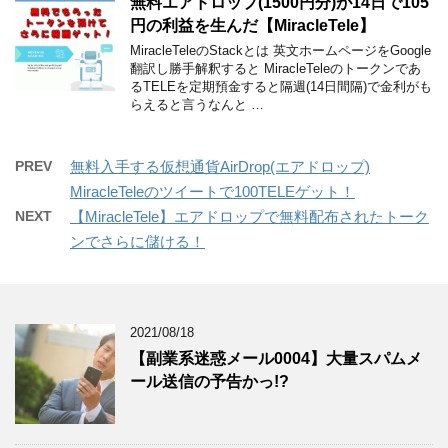
無料エアドロップ(1500円分)が14日で105
円の利益を生んだ【MiracleTele】
MiracleTeleのStackとは 英文ホームページをGoogle
翻訳し勝手解釈すると MiracleTeleのトークンであ
るTELEを定期預金すると隔週(14日間隔)で金利がも
らえると言うなんと …
PREV
無料入手する仮想通貨AirDrop(エアドロップ)
MiracleTeleのツイートで100TELEゲット！
NEXT
【MiracleTele】エアドロップで無料配布されたトーク
ンでさらに儲ける！
2021/08/18
【副業系迷惑メール0004】大量スパムメ
ール送信の予告かっ!?