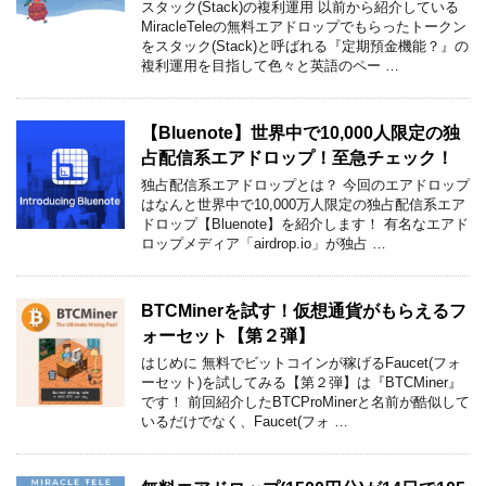
スタック(Stack)の複利運用 以前から紹介している
MiracleTeleの無料エアドロップでもらったトークン
をスタック(Stack)と呼ばれる『定期預金機能？』の
複利運用を目指して色々と英語のペー …
【Bluenote】世界中で10,000人限定の独
占配信系エアドロップ！至急チェック！
独占配信系エアドロップとは？ 今回のエアドロップ
はなんと世界中で10,000万人限定の独占配信系エア
ドロップ【Bluenote】を紹介します！ 有名なエアド
ロップメディア「airdrop.io」が独占 …
BTCMinerを試す！仮想通貨がもらえるフ
ォーセット【第２弾】
はじめに 無料でビットコインが稼げるFaucet(フォ
ーセット)を試してみる【第２弾】は『BTCMiner』
です！ 前回紹介したBTCProMinerと名前が酷似して
いるだけでなく、Faucet(フォ …