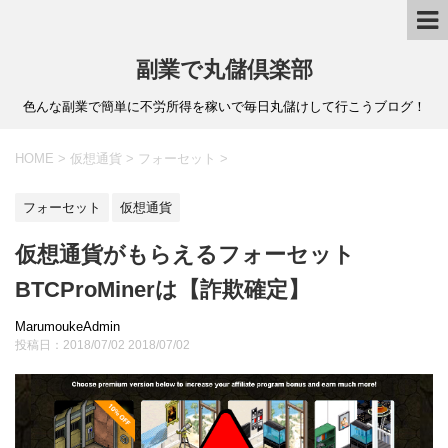
副業で丸儲倶楽部
色んな副業で簡単に不労所得を稼いで毎日丸儲けして行こうブログ！
HOME
>
仮想通貨
>
フォーセット
>
フォーセット
仮想通貨
仮想通貨がもらえるフォーセット
BTCProMinerは【詐欺確定】
MarumoukeAdmin
投稿日：2018/07/02
2018/07/02